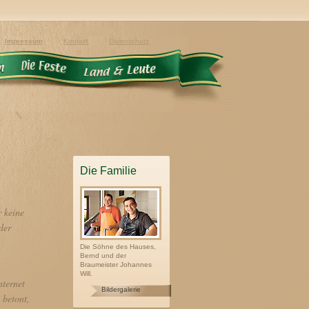
Impressum
Kontakt
Datenschutz
Die Familie
r keine
der
Die Söhne des Hauses,
Bernd und der
Braumeister Johannes
Will.
nternet
Bildergalerie
 betont,