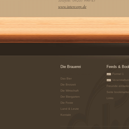
Telefon: 09203 996-43
www.intercorp.de
Die Brauerei
Feeds & Boo
Navigation überspringen
Formel 1
Das Bier
Veranstaltu
Die Brotzeit
Freunde einlade
Die Wirtschaft
Seite bookmark
Der Biergarten
Links
Die Feste
Land & Leute
Kontakt