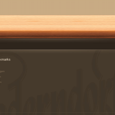
kmarks
ngen
n
en