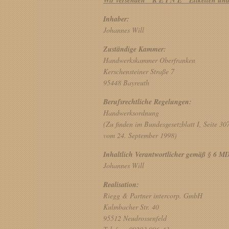
Wir versenden K E I N E Etiketten und
Inhaber:
Johannes Will
Zuständige Kammer:
Handwerkskammer Oberfranken
Kerschensteiner Straße 7
95448 Bayreuth
Berufsrechtliche Regelungen:
Handwerksordnung
(Zu finden im Bundesgesetzblatt I, Seite 30
vom 24. September 1998)
Inhaltlich Verantwortlicher gemäß § 6 M
Johannes Will
Realisation:
Riegg & Partner intercorp. GmbH
Kulmbacher Str. 40
95512 Neudrossenfeld