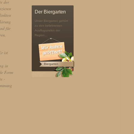
te der
nzieren
Der Biergarten
linkten
klärung
Unser Biergarten gehört
zu den beliebtesten
und für
Ausflugszielen der
ren.
Region...
r ist
Biergarten
ng in
ede Form
e -
timmung